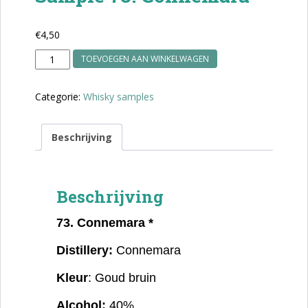
€
4,50
Sample
TOEVOEGEN AAN WINKELWAGEN
73.
Connemara
Categorie:
Whisky samples
aantal
Beschrijving
Beschrijving
73. Connemara *
Distillery:
Connemara
Kleur
: Goud bruin
Alcohol:
40%