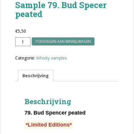
Sample 79. Bud Specer
peated
€
5,50
Sample
TOEVOEGEN AAN WINKELWAGEN
79.
Bud
Categorie:
Whisky samples
Specer
peated
aantal
Beschrijving
Beschrijving
79.
Bud Spencer peated
*Limited Editions*