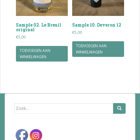
Sample 02. Le Breuil
Sample 10. Deveron 12
original
€
5,00
€
5,00
TOEVOEGEN AAN
TOEVOEGEN AAN
WINKELWAGEN
WINKELWAGEN
Zoek
naar: