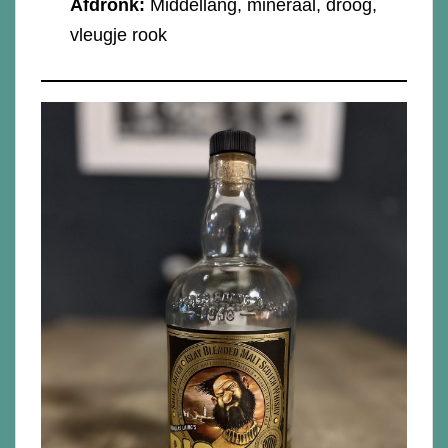
Afdronk:
Middellang, mineraal, droog,
vleugje rook