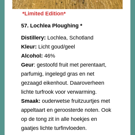
*Limited Edition*
57.
Lochlea Ploughing *
Distillery:
Lochlea, Schotland
Kleur:
Licht goud/geel
Alcohol:
46%
Geur
: gestoofd fruit met perentaart,
parfumig, ingelegd gras en net
gezaagd eikenhout. Daaroverheen
lichte turfrook voor verwarming.
Smaak:
ouderwetse fruitzuurtjes met
appeltaart en geroosterde noten. Ook
op de tong zit in alle hoekjes en
gaatjes lichte turfinvloeden.