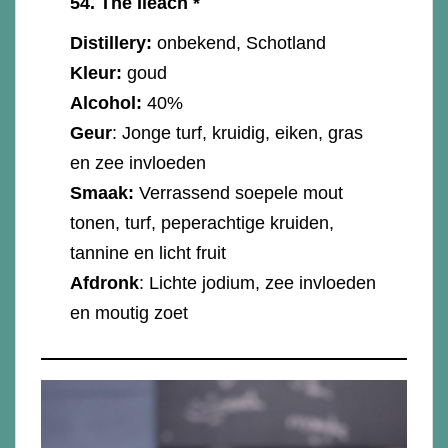
54.
The Ileach *
Distillery:
onbekend, Schotland
Kleur:
goud
Alcohol:
40%
Geur
: Jonge turf, kruidig, eiken, gras
en zee invloeden
Smaak:
Verrassend soepele mout
tonen, turf, peperachtige kruiden,
tannine en licht fruit
Afdronk
: Lichte jodium, zee invloeden
en moutig zoet