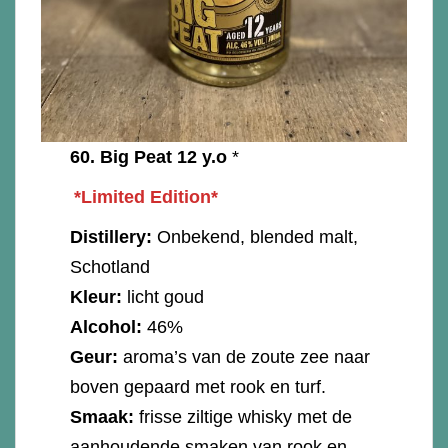
60.
Big Peat 12 y.o
*
*Limited Edition*
Distillery:
Onbekend, blended malt,
Schotland
Kleur:
licht goud
Alcohol:
46%
Geur:
aroma’s van de zoute zee naar
boven gepaard met rook en turf.
Smaak:
frisse ziltige whisky met de
aanhoudende smaken van rook en