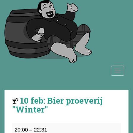
S
k
i
p
t
o
m
a
i
n
TOGGLE
c
o
n
t
10 feb: Bier proeverij
e
n
"Winter"
t
10
20:00
–
22:31