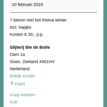
feb:
10 februari 2024
Bier
proeverij
7 bieren met het thema winter
"Winter"
incl. hapjes
Kosten € 30,- p.p.
Slijterij Bie de Bolle
Dam 1a
Goes
,
Zeeland
4461HV
Nederland
Bekijk locatie
Slijterij
Kaart
Bie
Koop kaarten
de
iCal
Bolle