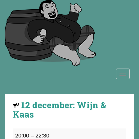
S
k
i
p
t
o
m
a
i
n
TOGGLE
c
o
n
t
12 december: Wijn &
e
n
Kaas
t
12
20:00
–
22:30