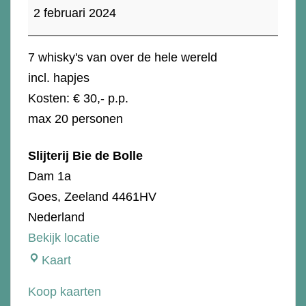
feb:
2 februari 2024
Whisky
Proeverij
7 whisky's van over de hele wereld
"Around
incl. hapjes
the
Kosten: € 30,- p.p.
world"
max 20 personen
Slijterij Bie de Bolle
Dam 1a
Goes
,
Zeeland
4461HV
Nederland
Bekijk locatie
Slijterij
Kaart
Bie
Koop kaarten
de