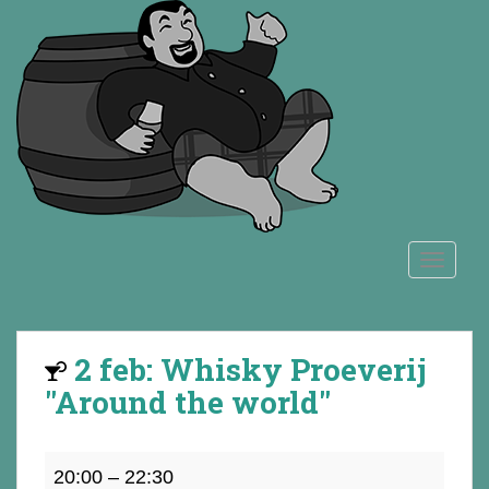
S
k
i
p
t
o
m
a
i
n
TOGGLE
c
o
n
t
2 feb: Whisky Proeverij
e
n
"Around the world"
t
2
20:00
–
22:30