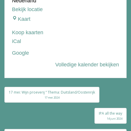
Nederland
Bekijk locatie
Slijterij
Kaart
Bie
Koop kaarten
de
iCal
Bolle
Google
Volledige kalender bekijken
Bericht
17 mei: Wijn proeverij ” Thema: Duitsland/Oostenrijk
navigatie
17 mei 2024
IPA all the way
14 juni 2024