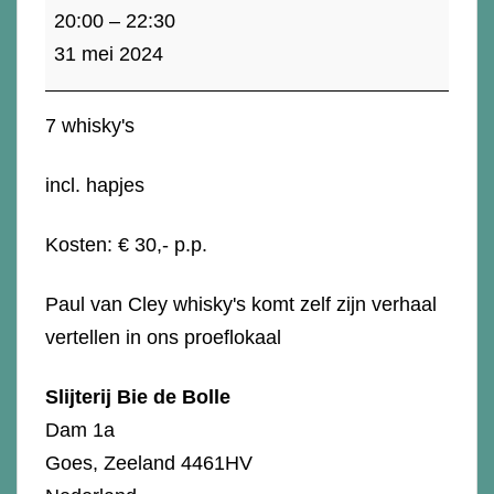
31
20:00
–
22:30
mei:
31 mei 2024
Whisky
proeverij
7 whisky's
"Cley,
het
incl. hapjes
verhaal
van.."
Kosten: € 30,- p.p.
Paul van Cley whisky's komt zelf zijn verhaal
vertellen in ons proeflokaal
Slijterij Bie de Bolle
Dam 1a
Goes
,
Zeeland
4461HV