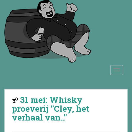
S
k
i
p
t
o
m
a
i
n
TOGGLE
c
o
n
t
31 mei: Whisky
e
n
proeverij "Cley, het
t
verhaal van.."