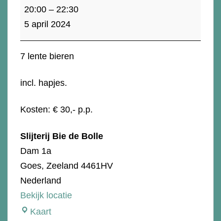
5
20:00
–
22:30
april:
5 april 2024
Bier
proeverij
7 lente bieren
"Het
is
incl. hapjes.
altijd
lente
Kosten: € 30,- p.p.
in
Slijterij Bie de Bolle
de
Dam 1a
ogen...."
Goes
,
Zeeland
4461HV
Nederland
Bekijk locatie
Slijterij
Kaart