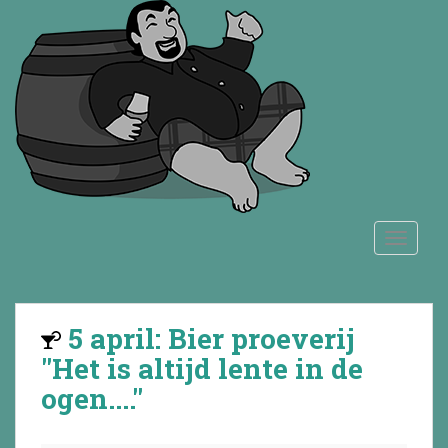
S
k
i
p
t
o
m
a
i
n
TOGGLE
c
o
n
t
5 april: Bier proeverij
e
n
"Het is altijd lente in de
t
ogen...."