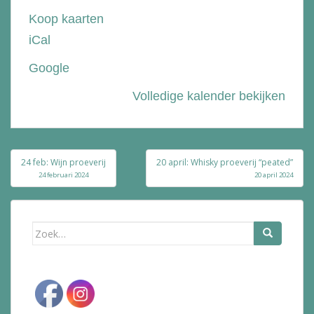
Bie
Koop kaarten
de
iCal
Bolle
Google
Volledige kalender bekijken
Bericht
24 feb: Wijn proeverij
20 april: Whisky proeverij “peated”
navigatie
24 februari 2024
20 april 2024
Zoek
naar: