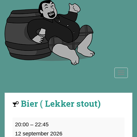
S
k
i
p
t
o
m
a
i
n
TOGGLE
c
o
n
t
Bier ( Lekker stout)
e
n
t
Bier
20:00
–
22:45
(
12 september 2026