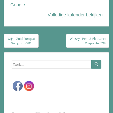
Google
Volledige kalender bekijken
Bericht
Wijn ( Zuid-Europa)
Whisky ( Peat & Pleasure)
navigatie
28 augustus 2026
25 september 2026
Zoek
naar: