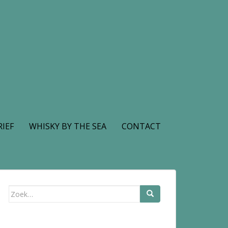
IEF
WHISKY BY THE SEA
CONTACT
Zoek
naar: