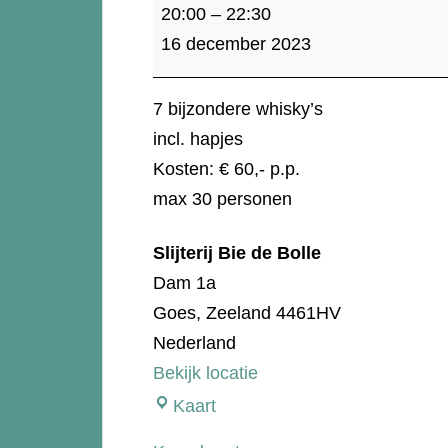
Masterclass
20:00
–
22:30
Whisky
16 december 2023
Eindejaars
proeverij
7 bijzondere whisky’s
incl. hapjes
Kosten: € 60,- p.p.
max 30 personen
Slijterij Bie de Bolle
Dam 1a
Goes
,
Zeeland
4461HV
Nederland
Bekijk locatie
Slijterij
Kaart
Bie