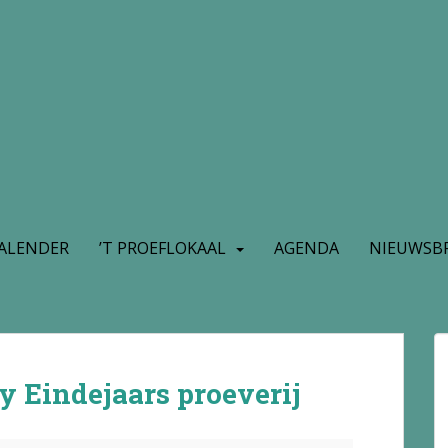
ALENDER
’T PROEFLOKAAL
AGENDA
NIEUWSBR
 Eindejaars proeverij