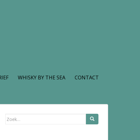
IEF
WHISKY BY THE SEA
CONTACT
Zoek
naar: