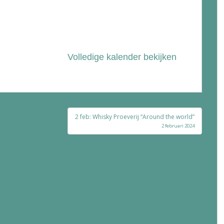
Volledige kalender bekijken
2 feb: Whisky Proeverij “Around the world”
2 februari 2024