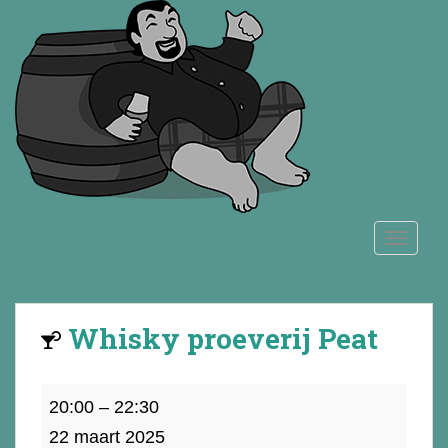
S
k
i
p
t
o
m
a
i
n
TOGGLE
c
o
n
t
Whisky proeverij Peat
e
n
t
Whisky
20:00
–
22:30
proeverij
22 maart 2025