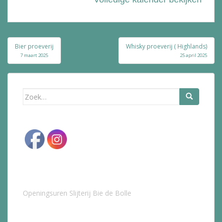
Bericht
Bier proeverij
Whisky proeverij ( Highlands)
navigatie
7 maart 2025
25 april 2025
Zoek
naar:
Openingsuren Slijterij Bie de Bolle