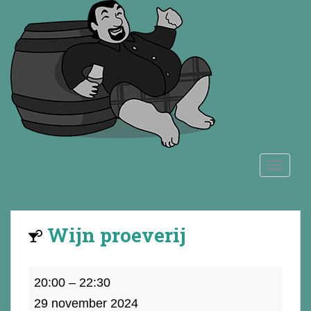
S
k
i
p
t
o
m
a
i
n
TOGGLE
c
o
n
t
Wijn proeverij
e
n
t
Wijn
20:00
–
22:30
proeverij
29 november 2024