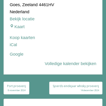
Goes
,
Zeeland
4461HV
Nederland
Bekijk locatie
Slijterij
Kaart
Bie
Koop kaarten
de
iCal
Bolle
Google
Volledige kalender bekijken
Bericht
Port proeverij
Sjoerds eindejaar whisky proeverij
navigatie
8 november 2024
14 december 2024