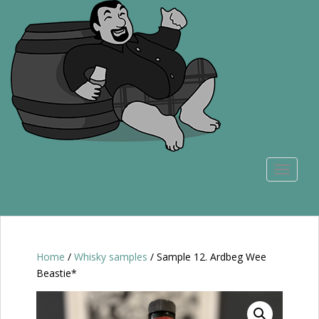
S
k
i
p
t
o
m
a
i
n
TOGGLE
c
o
n
t
e
n
Home
/
Whisky samples
/ Sample 12. Ardbeg Wee
t
Beastie*