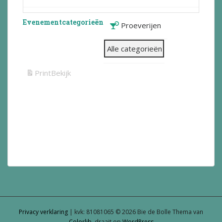
Evenementcategorieën
Proeverijen
Alle categorieën
Print
Bekijk
Privacy verklaring
| kvk: 81081065 © 2026 Bie de Bolle Thema van
Colorlib
, draait op
WordPress