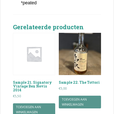
*peated
Gerelateerde producten
Sample 21. Signatory
Sample 22. The Tottori
Vintage Ben Nevis
€
5,00
2014
€
5,50
TOEVOEGEN AAN
WINKELWAGEN
TOEVOEGEN AAN
WINKELWAGEN