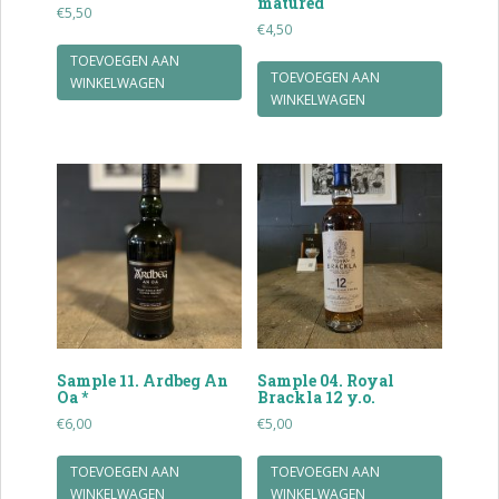
matured
€
5,50
€
4,50
TOEVOEGEN AAN
TOEVOEGEN AAN
WINKELWAGEN
WINKELWAGEN
Sample 11. Ardbeg An
Sample 04. Royal
Oa *
Brackla 12 y.o.
€
6,00
€
5,00
TOEVOEGEN AAN
TOEVOEGEN AAN
WINKELWAGEN
WINKELWAGEN