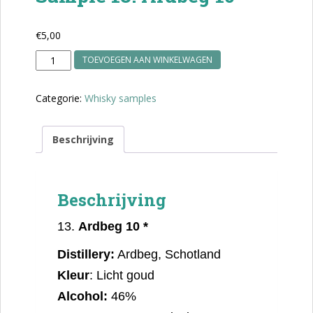
€
5,00
Sample
TOEVOEGEN AAN WINKELWAGEN
13.
Ardbeg
Categorie:
Whisky samples
10
*
aantal
Beschrijving
Beschrijving
13.
Ardbeg 10 *
Distillery:
Ardbeg, Schotland
Kleur
: Licht goud
Alcohol:
46%