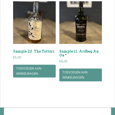
Sample 22. The Tottori
Sample 11. Ardbeg An
Oa *
€
5,00
€
6,00
TOEVOEGEN AAN
TOEVOEGEN AAN
WINKELWAGEN
WINKELWAGEN