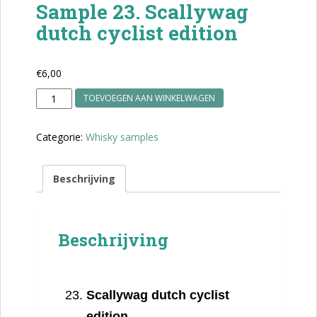
Sample 23. Scallywag
dutch cyclist edition
€
6,00
Sample
TOEVOEGEN AAN WINKELWAGEN
23.
Scallywag
Categorie:
Whisky samples
dutch
cyclist
edition
Beschrijving
aantal
Beschrijving
Scallywag dutch cyclist
edition