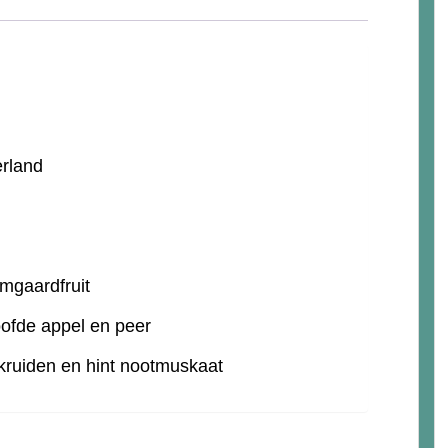
erland
omgaardfruit
oofde appel en peer
kruiden en hint nootmuskaat