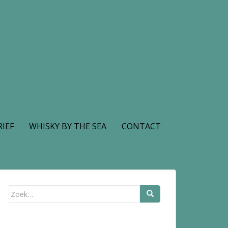
IEF
WHISKY BY THE SEA
CONTACT
Zoek
naar: