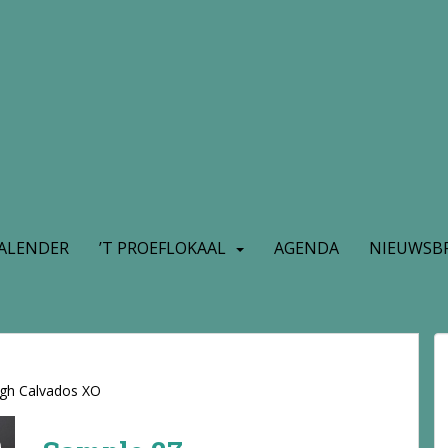
ALENDER
’T PROEFLOKAAL
AGENDA
NIEUWSBR
ugh Calvados XO