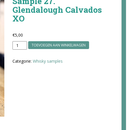
Sample 27.
Glendalough Calvados
XO
€
5,00
Sample
TOEVOEGEN AAN WINKELWAGEN
27.
Glendalough
Categorie:
Whisky samples
Calvados
XO
aantal