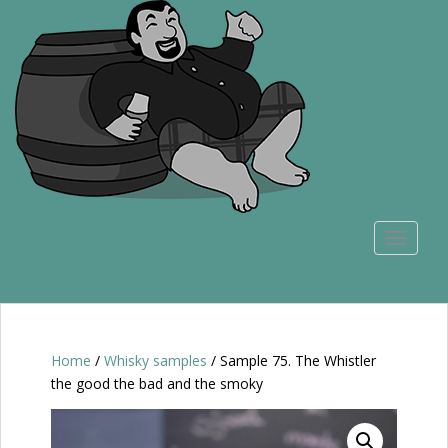
S
k
i
p
t
o
m
a
i
n
TOGGLE
c
o
n
t
e
n
Home
/
Whisky samples
/ Sample 75. The Whistler
t
the good the bad and the smoky