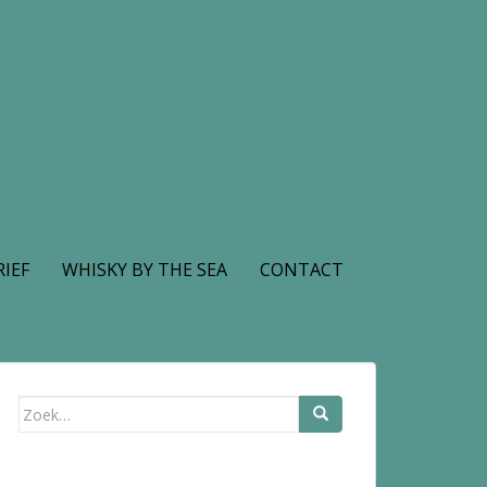
IEF
WHISKY BY THE SEA
CONTACT
Zoek
naar: