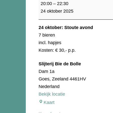
24
20:00
–
22:30
oktober:
24 oktober 2025
Stoute
avond
24 oktober: Stoute avond
7 bieren
incl. hapjes
Kosten: € 30,- p.p.
Slijterij Bie de Bolle
Dam 1a
Goes
,
Zeeland
4461HV
Nederland
Bekijk locatie
Slijterij
Kaart
Bie