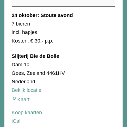
Stoute
avond
24 oktober: Stoute avond
7 bieren
incl. hapjes
Kosten: € 30,- p.p.
Slijterij Bie de Bolle
Dam 1a
Goes
,
Zeeland
4461HV
Nederland
Bekijk locatie
Slijterij
Kaart
Bie
Koop kaarten
de
iCal
Bolle