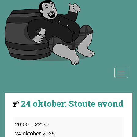
S
k
i
p
t
o
m
a
i
n
TOGGLE
c
o
n
t
24 oktober: Stoute avond
e
n
t
24
20:00
–
22:30
oktober:
24 oktober 2025