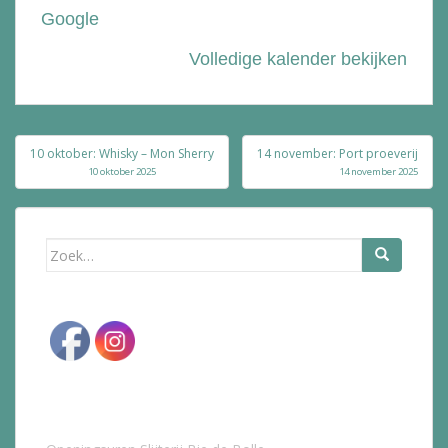
Google
Volledige kalender bekijken
Bericht
10 oktober: Whisky – Mon Sherry
14 november: Port proeverij
navigatie
10 oktober 2025
14 november 2025
Zoek
naar: