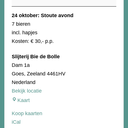
Stoute
avond
24 oktober: Stoute avond
7 bieren
incl. hapjes
Kosten: € 30,- p.p.
Slijterij Bie de Bolle
Dam 1a
Goes
,
Zeeland
4461HV
Nederland
Bekijk locatie
Slijterij
Kaart
Bie
Koop kaarten
de
iCal
Bolle