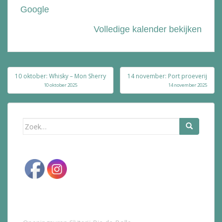
Google
Volledige kalender bekijken
Bericht
10 oktober: Whisky – Mon Sherry
14 november: Port proeverij
navigatie
10 oktober 2025
14 november 2025
Zoek
naar: