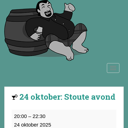
S
k
i
p
t
o
m
a
i
n
TOGGLE
c
o
n
t
24 oktober: Stoute avond
e
n
t
24
20:00
–
22:30
oktober:
24 oktober 2025