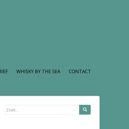
IEF
WHISKY BY THE SEA
CONTACT
Zoek
naar: