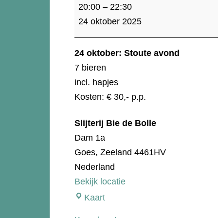
24
20:00
–
22:30
oktober:
24 oktober 2025
Stoute
avond
24 oktober: Stoute avond
7 bieren
incl. hapjes
Kosten: € 30,- p.p.
Slijterij Bie de Bolle
Dam 1a
Goes
,
Zeeland
4461HV
Nederland
Bekijk locatie
Slijterij
Kaart
Bie