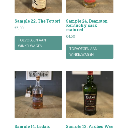
Sample 22. The Tottori
Sample 24. Deanston
kentucky cask
€
5,00
matured
€
4,50
TOEVOEGEN AAN
WINKELWAGEN
TOEVOEGEN AAN
WINKELWAGEN
Sample 14. Ledaig
Sample 12. Ardbeg Wee