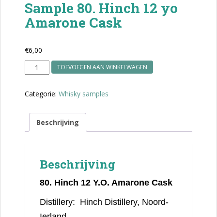
Sample 80. Hinch 12 yo
Amarone Cask
€
6,00
Sample
TOEVOEGEN AAN WINKELWAGEN
80.
Hinch
Categorie:
Whisky samples
12
yo
Amarone
Beschrijving
Cask
aantal
Beschrijving
80.
Hinch 12 Y.O. Amarone Cask
Distillery: Hinch Distillery, Noord-
Ierland