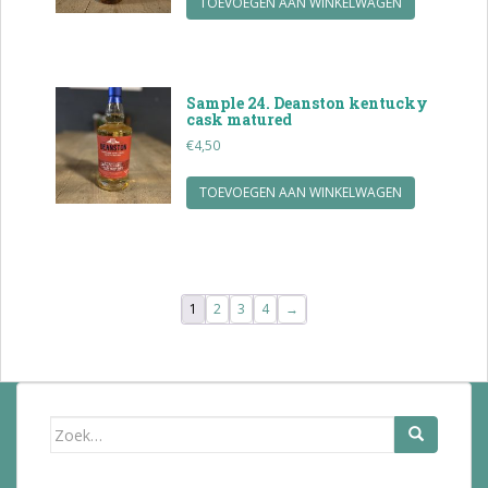
TOEVOEGEN AAN WINKELWAGEN
Sample 24. Deanston kentucky
cask matured
€
4,50
TOEVOEGEN AAN WINKELWAGEN
1
2
3
4
→
Zoek
naar: